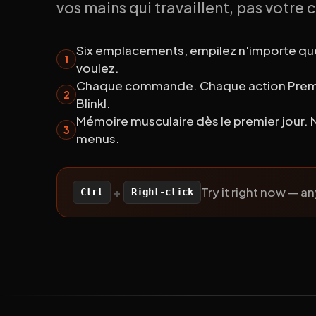
vos mains qui travaillent, pas votre 
Six emplacements, empilez n'importe qu
1
voulez.
Chaque commande. Chaque action Premi
2
Blinkl.
Mémoire musculaire dès le premier jour. 
3
menus.
Try it right now — a
+
Ctrl
Right-click