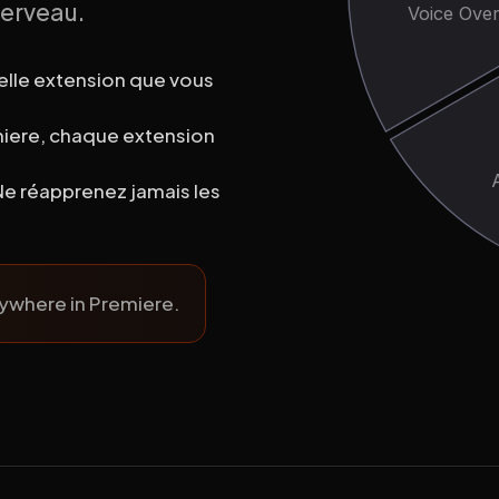
cerveau.
Voice Ove
elle extension que vous
ere, chaque extension
Ne réapprenez jamais les
nywhere in Premiere.