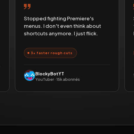
Stopped fighting Premiere's
menus. I don't even think about
shortcuts anymore. I just flick.
3× faster rough cuts
BlockyBotYT
YouTuber · 15k abonnés