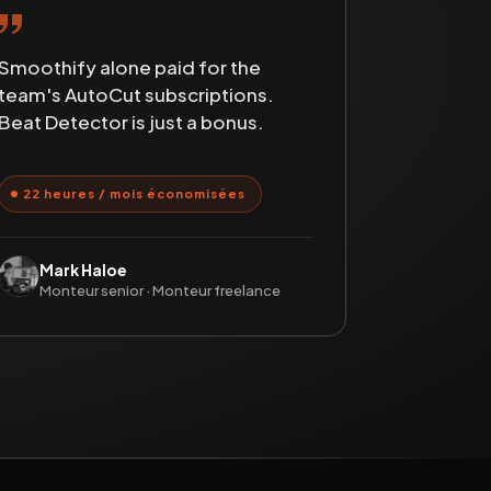
Smoothify alone paid for the
team's AutoCut subscriptions.
Beat Detector is just a bonus.
22 heures / mois économisées
Mark Haloe
Monteur senior · Monteur freelance