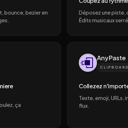
Coupez au rythme
t, bounce, bezier en
Déposez une piste,
ges.
Édits musicaux serr
AnyPaste
CLIPBOAR
miere
Collezez n'importe
Texte, emoji, URLs, 
oulez, ça
flux.