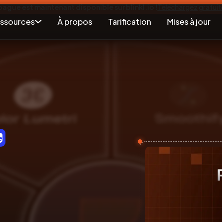
 bague est maintenant disponible sur blinkl.io !
Téléchargez gratui
ssources
À propos
Tarification
Mises à jour
e
.