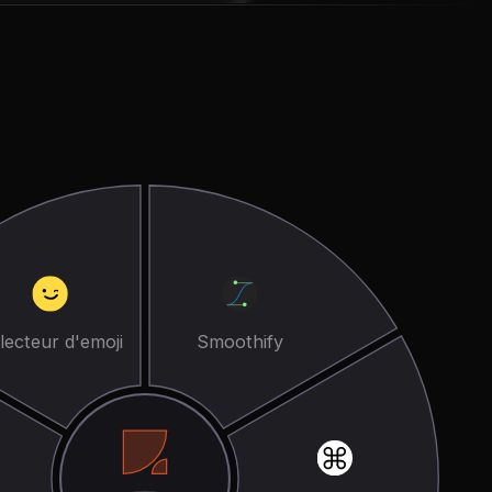
lecteur d'emoji
Smoothify