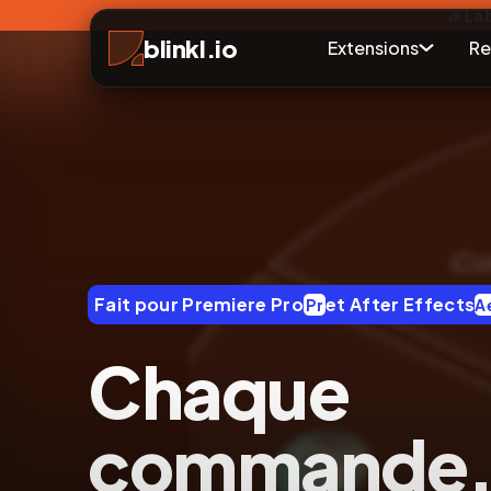
🎉 La
blinkl.io
Extensions
Re
Fait pour Premiere Pro
et After Effects
Pr
A
Chaque
commande