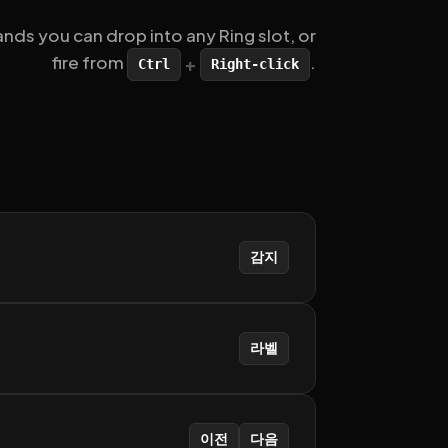
s you can drop into any Ring slot, or
fire from
.
+
Ctrl
Right-click
감지
라벨
이전
다음