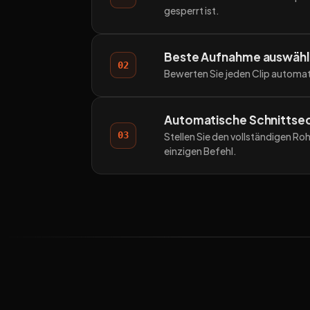
gesperrt ist.
Beste Aufnahme auswäh
02
Bewerten Sie jeden Clip automat
Automatische Schnittse
03
Stellen Sie den vollständigen R
einzigen Befehl.