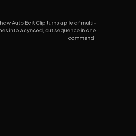
ow Auto Edit Clip turns a pile of multi-
hes into a synced, cut sequence in one
command.