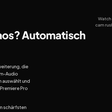
Watch h
cam rus
os? Automatisch
eiterung, die
Cam-Audio
n auswählt und
 Premiere Pro
en schärfsten