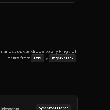
ands you can drop into any Ring slot,
or fire from
.
+
Ctrl
Right-click
Synchronisieren
tlinienbezug