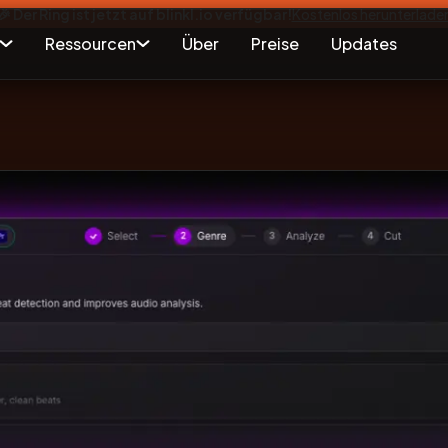
🎉 Der Ring ist jetzt auf blinkl.io verfügbar!
Kostenlos herunterlade
Ressourcen
Über
Preise
Updates