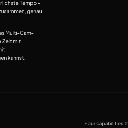
ürlichste Tempo -
h zusammen, genau
es Multi-Cam-
e Zeit mit
mit
en kannst.
Four capabilities 