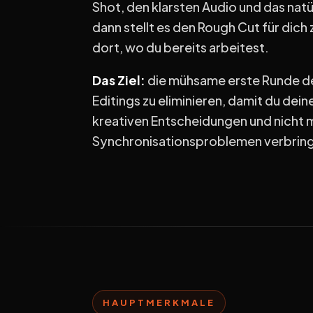
Shot, den klarsten Audio und das nat
dann stellt es den Rough Cut für dic
dort, wo du bereits arbeitest.
Das Ziel:
die mühsame erste Runde d
Editings zu eliminieren, damit du dein
kreativen Entscheidungen und nicht 
Synchronisationsproblemen verbring
HAUPTMERKMALE