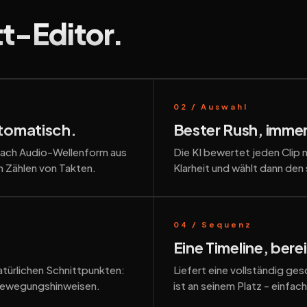
tt-Editor.
02 / Auswahl
tomatisch.
Bester Rush, immer
 nach Audio-Wellenform aus
Die KI bewertet jeden Clip 
in Zählen von Takten.
Klarheit und wählt dann den
04 / Sequenz
Eine Timeline, bere
türlichen Schnittpunkten:
Liefert eine vollständig ge
 Bewegungshinweisen.
ist an seinem Platz - einfa