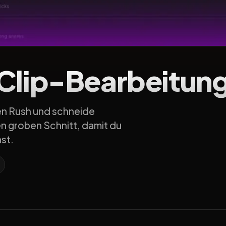
Clip-Bearbeitun
en Rush und schneide
n groben Schnitt, damit du
st.