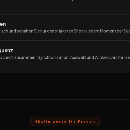
len
isch und behalten Sie nur den stärksten Shot in jedem Moment der S
quenz
ohschnitt zusammen: Synchronisation, Auswahl und Winkelschnitte in 
Häufig gestellte Fragen