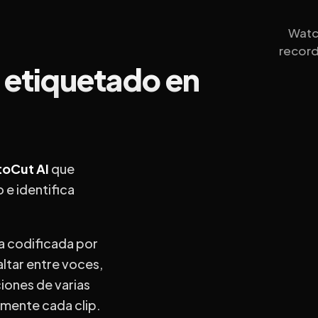
Watc
record
- etiquetado en
toCut AI
que
 e identifica
a codificada por
altar entre voces,
iones de varias
lmente cada clip.