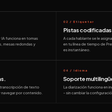
02 / Etiquetar
Pistas codificadas
 IA funciona en tomas
A cada hablante se le asign
nas, mesas redondas y
en tu línea de tiempo de Pr
es instantáneo.
04 / Idioma
as.
Soporte multilingü
ranscripción de texto
La diarización funciona en 
 y navegar por contenido.
- sin cambiar la configuració