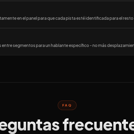
mente en el panel para que cada pista esté identificada para el resto 
rás entre segmentos para un hablante específico - no más desplazamie
FAQ
eguntas frecuent