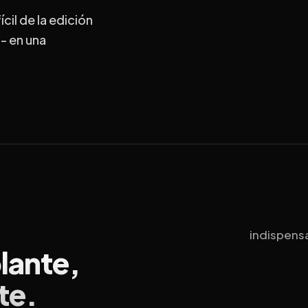
ícil de la edición
 - en una
indispensa
lante,
te.