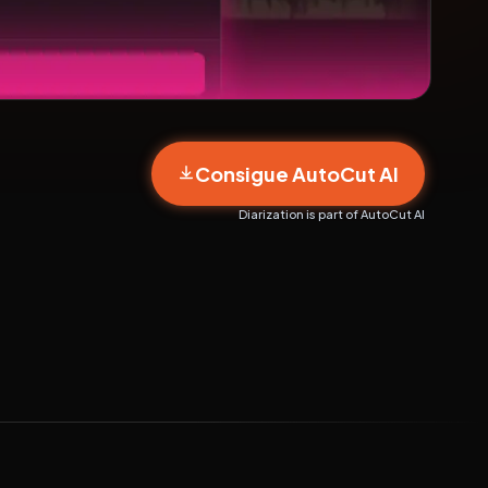
Consigue AutoCut AI
Diarization is part of AutoCut AI