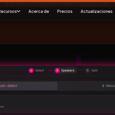
🎉 ¡El anillo ya está disponible en blinkl.io!
Descárgalo gratis
Recursos
Acerca de
Precios
Actualizaciones