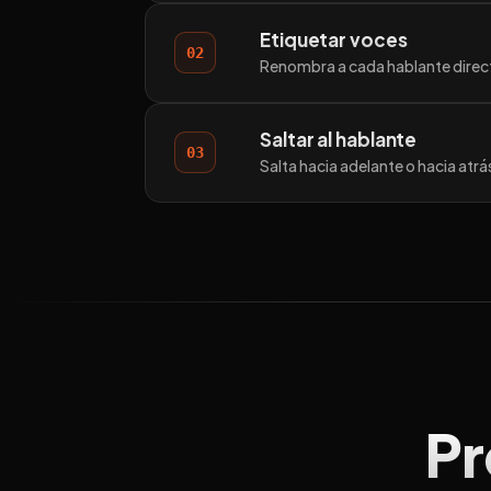
Etiquetar voces
02
Renombra a cada hablante directa
Saltar al hablante
03
Salta hacia adelante o hacia at
Pr