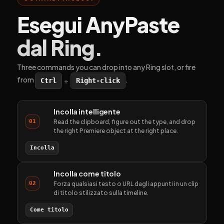
Esegui AnyPaste
dal Ring.
Three commands you can drop into any Ring slot, or fire
from
.
+
Ctrl
Right-click
Incolla intelligente
01
Read the clipboard, figure out the type, and drop
the right Premiere object at the right place.
Incolla
Incolla come titolo
02
Forza qualsiasi testo o URL dagli appunti in un clip
di titolo stilizzato sulla timeline.
Come titolo