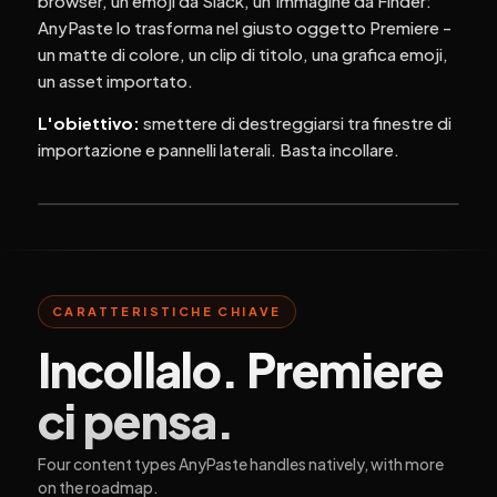
browser, un emoji da Slack, un'immagine da Finder:
AnyPaste lo trasforma nel giusto oggetto Premiere -
un matte di colore, un clip di titolo, una grafica emoji,
un asset importato.
L'obiettivo:
smettere di destreggiarsi tra finestre di
importazione e pannelli laterali. Basta incollare.
CARATTERISTICHE CHIAVE
Incollalo. Premiere
ci pensa.
Four content types AnyPaste handles natively, with more
on the roadmap.