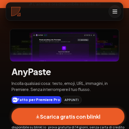
🎉 L'anello è ora disponibile su blinkl.io!
AnyPaste
Incolla qualsiasi cosa: testo, emoji, URL, immagini, in
Premiere. Senza interrompere il tuo flusso.
Fatto per Premiere Pro
APPUNTI
Pr
Scarica gratis con blinkl
disponibile su blinkl.io · prova gratuita di 14 giorni, senza carta di credito