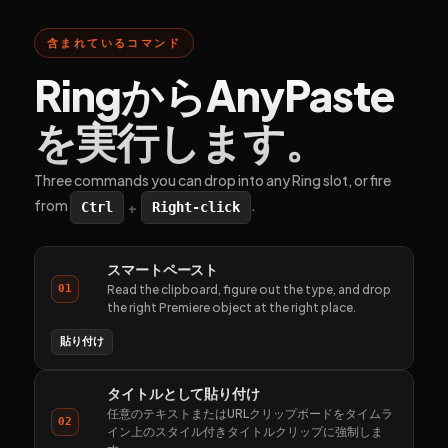
含まれているコマンド
RingからAnyPaste
を実行します。
Three commands you can drop into any Ring slot, or fire
from
.
+
Ctrl
Right-click
スマートペースト
01
Read the clipboard, figure out the type, and drop
the right Premiere object at the right place.
貼り付け
タイトルとして貼り付け
任意のテキストまたはURLクリップボードをタイムラ
02
イン上のスタイル付きタイトルクリップに強制しま