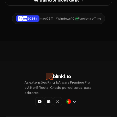
Pr
Ae
2024+
macOS 11+ / Windows 10+
Funciona offline
blinkl.io
As extensões Ring & AI para Premiere Pro
e After Effects. Criado por editores, para
editores.