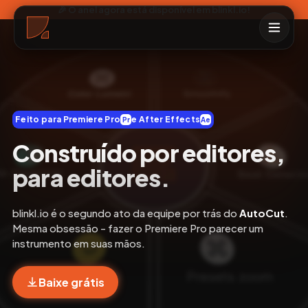
🎉 O anel agora está disponível em blinkl.io!
Feito para Premiere Pro
e After Effects
Pr
Ae
Construído por editores,
para editores.
blinkl.io é o segundo ato da equipe por trás do
AutoCut
.
Mesma obsessão - fazer o Premiere Pro parecer um
instrumento em suas mãos.
Baixe grátis