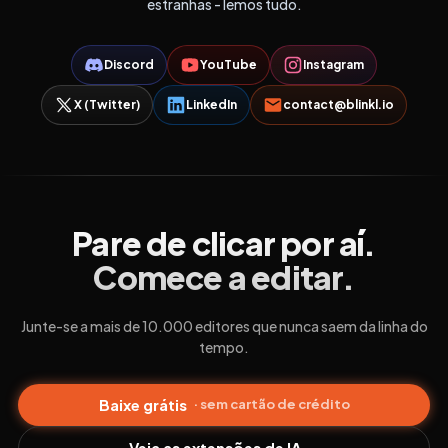
estranhas - lemos tudo.
Discord
YouTube
Instagram
X (Twitter)
LinkedIn
contact@blinkl.io
Pare de clicar por aí.
Comece a editar.
Junte-se a mais de 10.000 editores que nunca saem da linha do
tempo.
Baixe grátis
· sem cartão de crédito
Veja as extensões de IA →