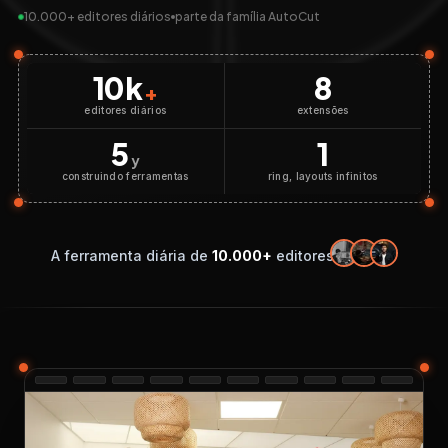
10.000+ editores diários
parte da família AutoCut
10k
8
+
editores diários
extensões
5
1
y
construindo ferramentas
ring, layouts infinitos
A ferramenta diária de
10.000+
editores.